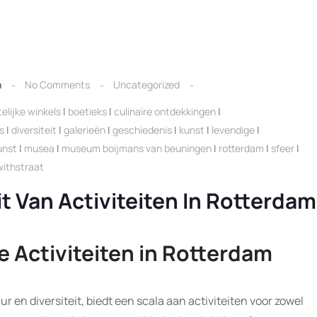
n
No Comments
Uncategorized
lijke winkels
|
boetieks
|
culinaire ontdekkingen
|
s
|
diversiteit
|
galerieën
|
geschiedenis
|
kunst
|
levendige
|
unst
|
musea
|
museum boijmans van beuningen
|
rotterdam
|
sfeer
|
withstraat
t Van Activiteiten In Rotterdam
 Activiteiten in Rotterdam
r en diversiteit, biedt een scala aan activiteiten voor zowel