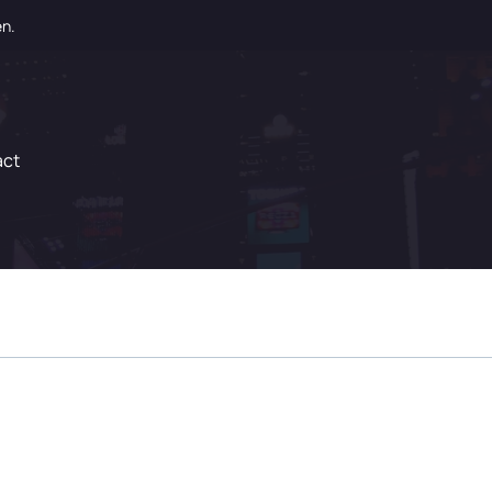
en.
act