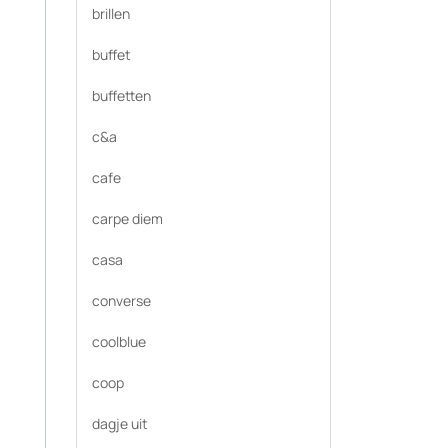
brillen
buffet
buffetten
c&a
cafe
carpe diem
casa
converse
coolblue
coop
dagje uit