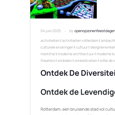
04 juni 2025
by
openopzonenfeestdage
activiteiten
|
activiteiten rotterdam
|
ambachte
culturele ervaringen
|
cultuur
|
designerwinkel
markthal
|
moderne architectuur
|
moderne k
theaters
|
winkelen
|
winkelstraten
|
witte de 
Ontdek De Diversitei
Ontdek de Levendige
Rotterdam, een bruisende stad vol cultuu