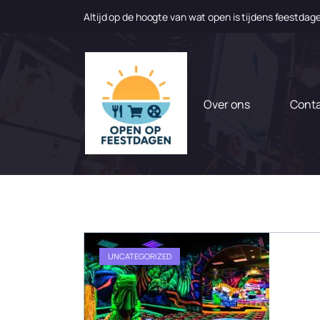
Altijd op de hoogte van wat open is tijdens feestdag
N
a
a
r
d
Over ons
Cont
e
i
n
h
o
u
d
g
a
UNCATEGORIZED
a
n