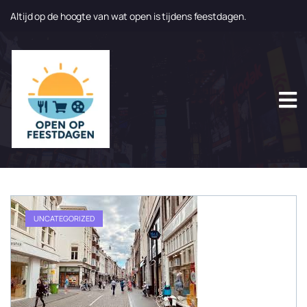
Altijd op de hoogte van wat open is tijdens feestdagen.
N
a
a
r
d
e
i
n
h
o
u
d
g
UNCATEGORIZED
a
a
n