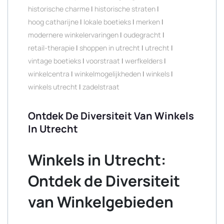
historische charme
|
historische straten
|
hoog catharijne
|
lokale boetieks
|
merken
|
modernere winkelervaringen
|
oudegracht
|
retail-therapie
|
shoppen in utrecht
|
utrecht
|
vintage boetieks
|
voorstraat
|
werfkelders
|
winkelcentra
|
winkelmogelijkheden
|
winkels
|
winkels utrecht
|
zadelstraat
Ontdek De Diversiteit Van Winkels
In Utrecht
Winkels in Utrecht:
Ontdek de Diversiteit
van Winkelgebieden