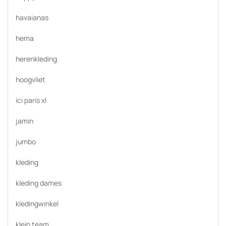
havaianas
hema
herenkleding
hoogvliet
ici paris xl
jamin
jumbo
kleding
kleding dames
kledingwinkel
klein team