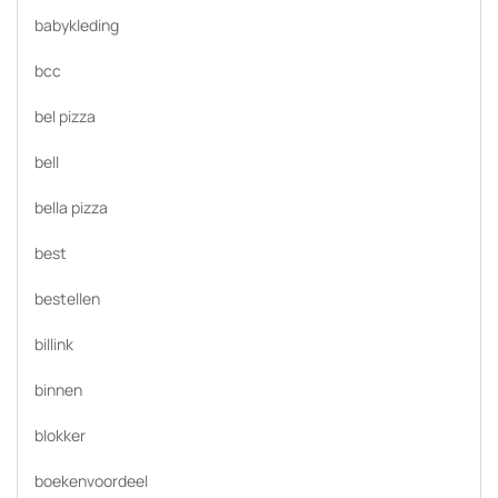
babykleding
bcc
bel pizza
bell
bella pizza
best
bestellen
billink
binnen
blokker
boekenvoordeel