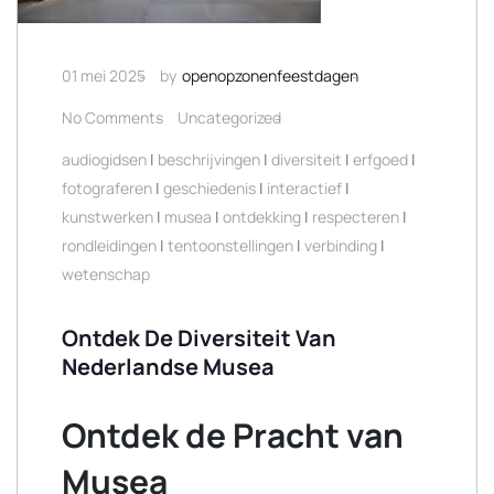
01 mei 2025
by
openopzonenfeestdagen
No Comments
Uncategorized
audiogidsen
|
beschrijvingen
|
diversiteit
|
erfgoed
|
fotograferen
|
geschiedenis
|
interactief
|
kunstwerken
|
musea
|
ontdekking
|
respecteren
|
rondleidingen
|
tentoonstellingen
|
verbinding
|
wetenschap
Ontdek De Diversiteit Van
Nederlandse Musea
Ontdek de Pracht van
Musea