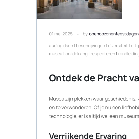
01 mei 2025
by
openopzonenfeestdagen
audiogidsen
|
beschrijvingen
|
diversiteit
|
erf
musea
|
ontdekking
|
respecteren
|
rondleidin
Ontdek de Pracht v
Musea zijn plekken waar geschiedenis,
en te verwonderen. Of je nu een liefheb
technologie, er is altijd wel een museum 
Verrijkende Ervaring