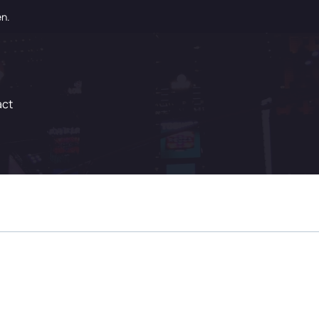
en.
act