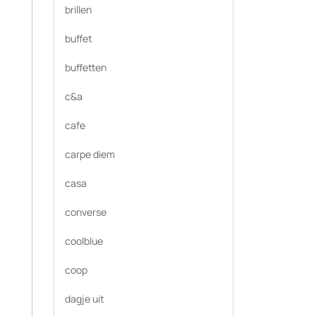
brillen
buffet
buffetten
c&a
cafe
carpe diem
casa
converse
coolblue
coop
dagje uit