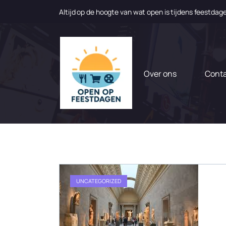
Altijd op de hoogte van wat open is tijdens feestdag
N
a
a
r
d
Over ons
Cont
e
i
n
h
o
u
d
g
a
UNCATEGORIZED
a
n