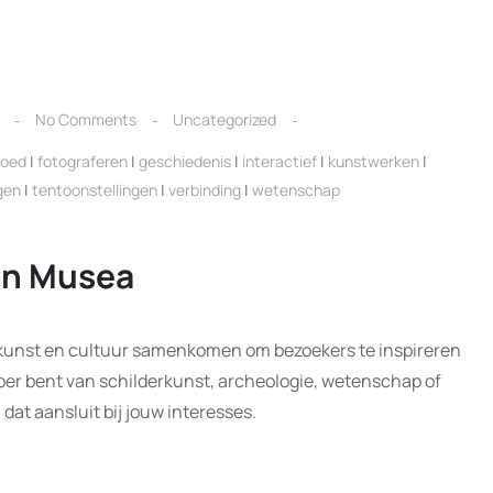
No Comments
Uncategorized
goed
|
fotograferen
|
geschiedenis
|
interactief
|
kunstwerken
|
gen
|
tentoonstellingen
|
verbinding
|
wetenschap
an Musea
 kunst en cultuur samenkomen om bezoekers te inspireren
ber bent van schilderkunst, archeologie, wetenschap of
dat aansluit bij jouw interesses.