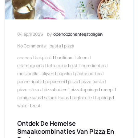
04 april 2026
by
openopzonenfeestdagen
No Comments
pasta
|
pizza
ananas
|
bakplaat
|
basilicum
|
bloem
|
champignons
|
fettuccine
|
gist
|
ingrediënten
|
mozzarella
|
olijven
|
paprika
|
pastasoorten
|
penne rigate
|
pepperoni
|
pizza
|
pizza pasta
|
pizza-steen
|
pizzabodem
|
pizzatoppings
|
recept
|
romige saus
|
salami
|
saus
|
tagliatelle
|
toppings
|
water
|
zout
Ontdek De Hemelse
Smaakcombinaties Van Pizza En