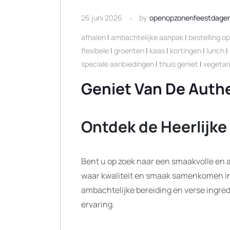
26 juni 2026
by
openopzonenfeestdage
afhalen
|
ambachtelijke aanpak
|
bestelling o
flexibele
|
groenten
|
kaas
|
kortingen
|
lunch
|
speciale aanbiedingen
|
thuis geniet
|
vegetar
Geniet Van De Auth
Ontdek de Heerlijk
Bent u op zoek naar een smaakvolle en 
waar kwaliteit en smaak samenkomen in 
ambachtelijke bereiding en verse ingred
ervaring.