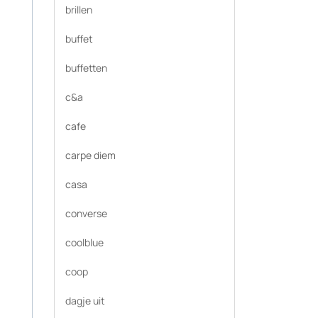
brillen
buffet
buffetten
c&a
cafe
carpe diem
casa
converse
coolblue
coop
dagje uit