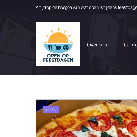
Altijd op de hoogte van wat open is tijdens feestdag
N
a
a
r
d
Over ons
Cont
e
i
n
h
o
u
d
g
a
PIZZA
a
n