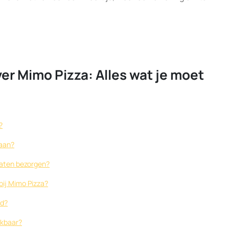
er Mimo Pizza: Alles wat je moet
?
 aan?
 laten bezorgen?
bij Mimo Pizza?
id?
ikbaar?