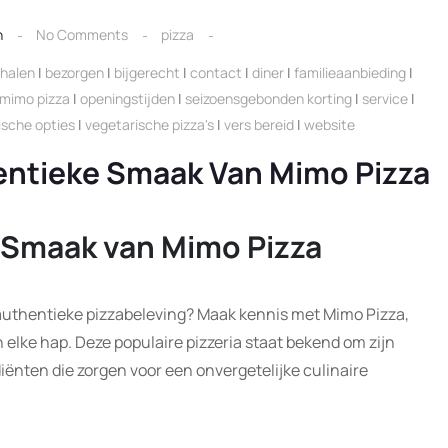
n
No Comments
pizza
phalen
|
bezorgen
|
bijgerecht
|
contact
|
diner
|
familieaanbieding
|
mimo pizza
|
openingstijden
|
seizoensgebonden korting
|
service
|
ische opties
|
vegetarische pizza's
|
vers bereid
|
website
entieke Smaak Van Mimo Pizza
e Smaak van Mimo Pizza
authentieke pizzabeleving? Maak kennis met Mimo Pizza,
elke hap. Deze populaire pizzeria staat bekend om zijn
iënten die zorgen voor een onvergetelijke culinaire