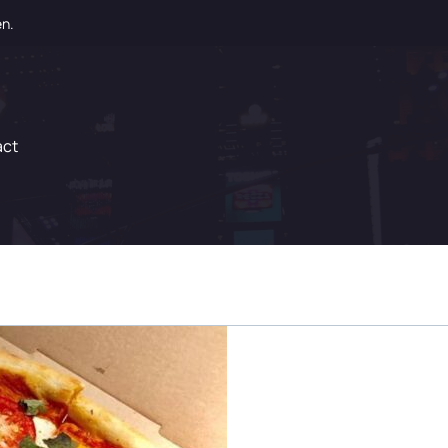
en.
act