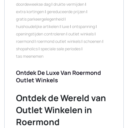
doordeweekse dag
|
drukte vermijden
|
extra kortingen
|
gereduceerde prijzen
|
gratis parkeergelegenheid
|
huishoudelijke artikelen
|
luxe
|
ontspanning
|
openingstijden controleren
|
outlet winkels
|
roermond
|
roermond outlet winkels
|
schoenen
|
shopaholics
|
speciale sale periodes
|
tas meenemen
Ontdek De Luxe Van Roermond
Outlet Winkels
Ontdek de Wereld van
Outlet Winkelen in
Roermond