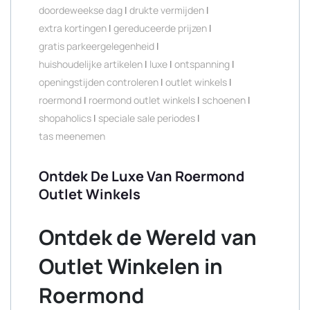
doordeweekse dag
|
drukte vermijden
|
extra kortingen
|
gereduceerde prijzen
|
gratis parkeergelegenheid
|
huishoudelijke artikelen
|
luxe
|
ontspanning
|
openingstijden controleren
|
outlet winkels
|
roermond
|
roermond outlet winkels
|
schoenen
|
shopaholics
|
speciale sale periodes
|
tas meenemen
Ontdek De Luxe Van Roermond
Outlet Winkels
Ontdek de Wereld van
Outlet Winkelen in
Roermond