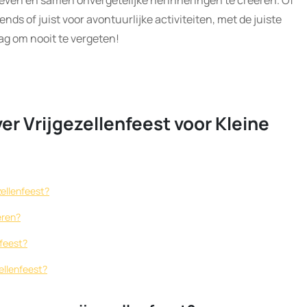
leven en samen onvergetelijke herinneringen te creëren. Of
ends of juist voor avontuurlijke activiteiten, met de juiste
g om nooit te vergeten!
er Vrijgezellenfeest voor Kleine
zellenfeest?
eren?
nfeest?
ellenfeest?