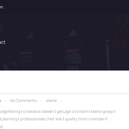
en.
act
n
No Comments
kleine
udgettering
|
creatieve ideeën
|
getuige s
|
intiem
|
kleine groep
|
|
planning
|
professionele chef-kok
|
quality time
|
vrienden
|
ep