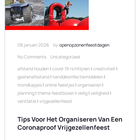
08 januari 2026
by
openopzonenfeestdagen
No Comments
Uncategorized
afstand houden
|
covid-19 richtlijnen
|
creativiteit
|
gastenafsstand
|
handdesinfectiemiddelen
|
mondkapjes
|
online feestjes
|
organiseren
|
planning
|
thema feestboxen
|
veilig
|
veiligheid
|
ventilatie
|
vrijgezellenfeest
Tips Voor Het Organiseren Van Een
Coronaproof Vrijgezellenfeest