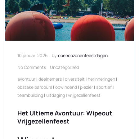
10 januari 2026
by
openopzonenfeestdagen
No Comments
Uncategorized
avontuur
|
deelnemers
|
diversiteit
|
herinneringen
|
obstakelparcours
|
opwindend
|
plezier
|
sportief
|
teambuilding
|
uitdaging
|
vrijgezellenfeest
Het Ultieme Avontuur: Wipeout
Vrijgezellenfeest