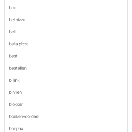
bcc
bel pizza
bell
bella pizza
best
bestellen
billink
binnen
blokker
boekenvoordeel
bonprix