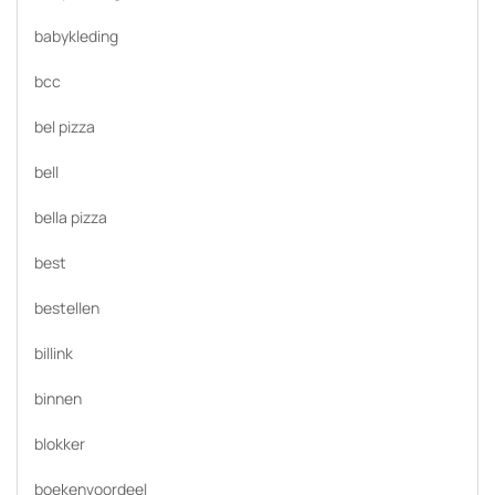
babykleding
bcc
bel pizza
bell
bella pizza
best
bestellen
billink
binnen
blokker
boekenvoordeel