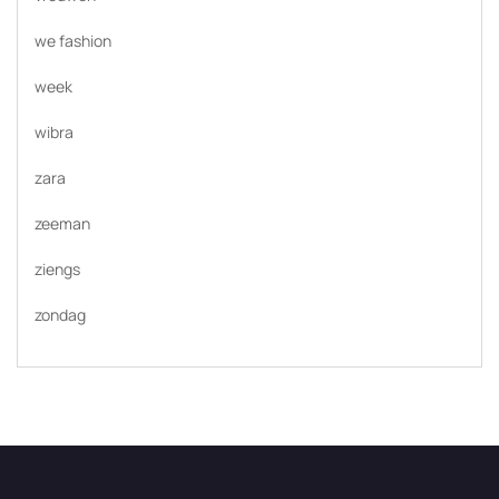
we fashion
week
wibra
zara
zeeman
ziengs
zondag