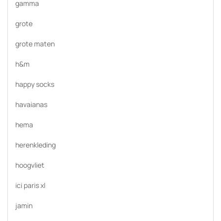
gamma
grote
grote maten
h&m
happy socks
havaianas
hema
herenkleding
hoogvliet
ici paris xl
jamin