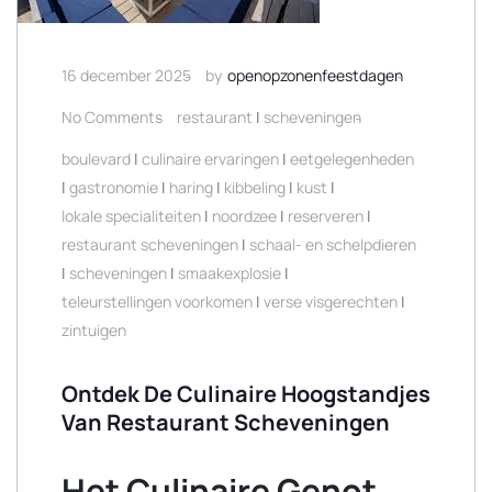
16 december 2025
by
openopzonenfeestdagen
No Comments
restaurant
|
scheveningen
boulevard
|
culinaire ervaringen
|
eetgelegenheden
|
gastronomie
|
haring
|
kibbeling
|
kust
|
lokale specialiteiten
|
noordzee
|
reserveren
|
restaurant scheveningen
|
schaal- en schelpdieren
|
scheveningen
|
smaakexplosie
|
teleurstellingen voorkomen
|
verse visgerechten
|
zintuigen
Ontdek De Culinaire Hoogstandjes
Van Restaurant Scheveningen
Het Culinaire Genot