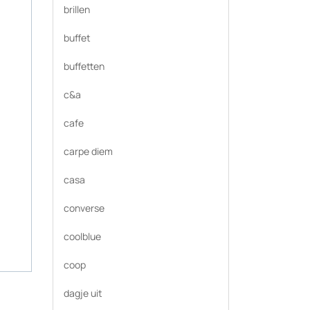
brillen
buffet
buffetten
c&a
cafe
carpe diem
casa
converse
coolblue
coop
dagje uit