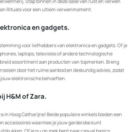
rwennerij. Stap binnen in deze oase van rust en verwen
van Rituals voor een ultiem verwenmoment.
lektronica en gadgets.
stemming voor liefhebbers van elektronica en gadgets. Of je
phones, laptops, televisies of andere technologische
tgebreid assortiment aan producten van topmerken. Breng
errassen door het ruime aanbod en deskundig advies, zodat
r jouw elektronische behoeften.
ij H&M of Zara.
a in Hoog Catharijne! Beide populaire winkels bieden een
 en accessoires waarmee je jouw garderobe kunt
 uitdrukken. Of je nu op zoek bent naar casual basics,