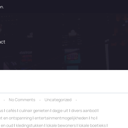
en.
act
No Comments
Uncategorized
us
|
cafés
|
culinair genieten
|
dagje uit
|
divers aanbod
|
t en ontspanning
|
entertainmentmogelijkheden
|
ho
|
 en oud
|
kledingstukken
|
lokale bewoners
|
lokale boetieks
|