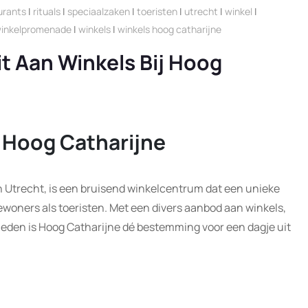
urants
|
rituals
|
speciaalzaken
|
toeristen
|
utrecht
|
winkel
|
inkelpromenade
|
winkels
|
winkels hoog catharijne
it Aan Winkels Bij Hoog
 Hoog Catharijne
n Utrecht, is een bruisend winkelcentrum dat een unieke
bewoners als toeristen. Met een divers aanbod aan winkels,
eden is Hoog Catharijne dé bestemming voor een dagje uit