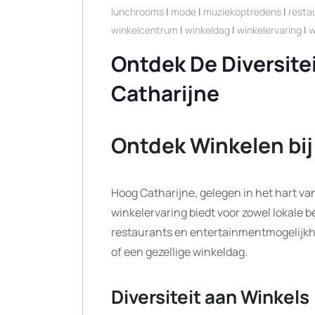
lunchrooms
|
mode
|
muziekoptredens
|
resta
winkelcentrum
|
winkeldag
|
winkelervaring
|
w
Ontdek De Diversite
Catharijne
Ontdek Winkelen bij
Hoog Catharijne, gelegen in het hart va
winkelervaring biedt voor zowel lokale 
restaurants en entertainmentmogelijkh
of een gezellige winkeldag.
Diversiteit aan Winkels