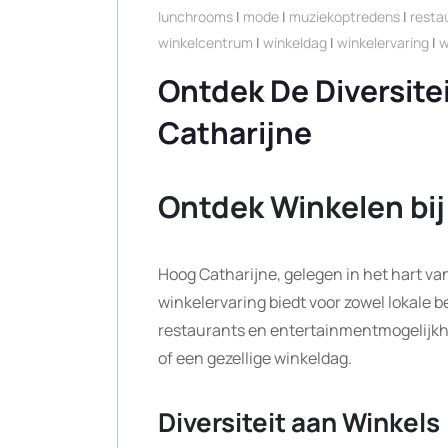
lunchrooms
|
mode
|
muziekoptredens
|
resta
winkelcentrum
|
winkeldag
|
winkelervaring
|
w
Ontdek De Diversite
Catharijne
Ontdek Winkelen bij
Hoog Catharijne, gelegen in het hart va
winkelervaring biedt voor zowel lokale 
restaurants en entertainmentmogelijkh
of een gezellige winkeldag.
Diversiteit aan Winkels