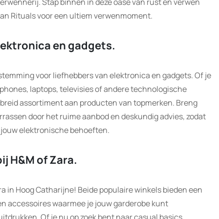
rwennerij. Stap binnen in deze oase van rust en verwen
van Rituals voor een ultiem verwenmoment.
lektronica en gadgets.
stemming voor liefhebbers van elektronica en gadgets. Of je
phones, laptops, televisies of andere technologische
tgebreid assortiment aan producten van topmerken. Breng
errassen door het ruime aanbod en deskundig advies, zodat
r jouw elektronische behoeften.
ij H&M of Zara.
a in Hoog Catharijne! Beide populaire winkels bieden een
 en accessoires waarmee je jouw garderobe kunt
 uitdrukken. Of je nu op zoek bent naar casual basics,