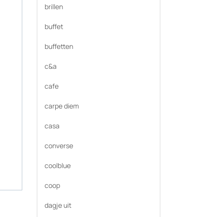
brillen
buffet
buffetten
c&a
cafe
carpe diem
casa
converse
coolblue
coop
dagje uit