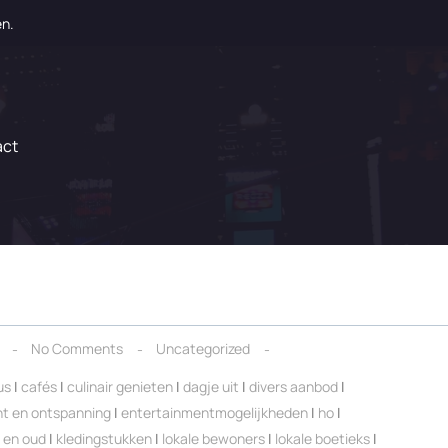
en.
act
No Comments
Uncategorized
us
|
cafés
|
culinair genieten
|
dagje uit
|
divers aanbod
|
t en ontspanning
|
entertainmentmogelijkheden
|
ho
|
 en oud
|
kledingstukken
|
lokale bewoners
|
lokale boetieks
|