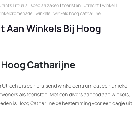
urants
|
rituals
|
speciaalzaken
|
toeristen
|
utrecht
|
winkel
|
inkelpromenade
|
winkels
|
winkels hoog catharijne
it Aan Winkels Bij Hoog
 Hoog Catharijne
n Utrecht, is een bruisend winkelcentrum dat een unieke
bewoners als toeristen. Met een divers aanbod aan winkels,
eden is Hoog Catharijne dé bestemming voor een dagje uit