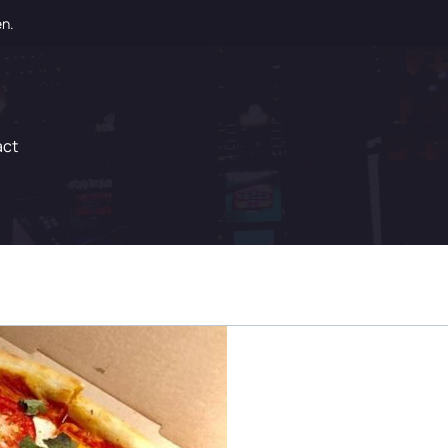
en.
act