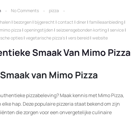
n
No Comments
pizza
phalen
|
bezorgen
|
bijgerecht
|
contact
|
diner
|
familieaanbieding
|
mimo pizza
|
openingstijden
|
seizoensgebonden korting
|
service
|
ische opties
|
vegetarische pizza's
|
vers bereid
|
website
entieke Smaak Van Mimo Pizza
e Smaak van Mimo Pizza
authentieke pizzabeleving? Maak kennis met Mimo Pizza,
elke hap. Deze populaire pizzeria staat bekend om zijn
iënten die zorgen voor een onvergetelijke culinaire