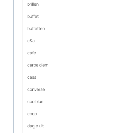
brillen
buffet
buffetten
c&a
cafe
carpe diem
casa
converse
coolblue
coop
dagje uit