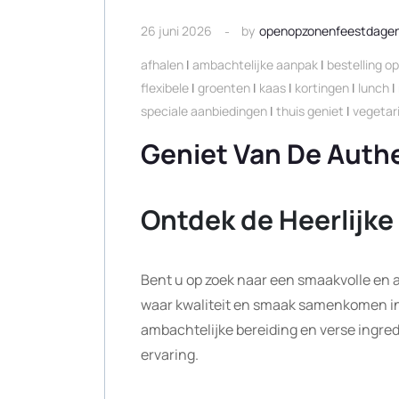
26 juni 2026
by
openopzonenfeestdage
afhalen
|
ambachtelijke aanpak
|
bestelling o
flexibele
|
groenten
|
kaas
|
kortingen
|
lunch
|
speciale aanbiedingen
|
thuis geniet
|
vegetar
Geniet Van De Auth
Ontdek de Heerlijk
Bent u op zoek naar een smaakvolle en 
waar kwaliteit en smaak samenkomen in 
ambachtelijke bereiding en verse ingred
ervaring.