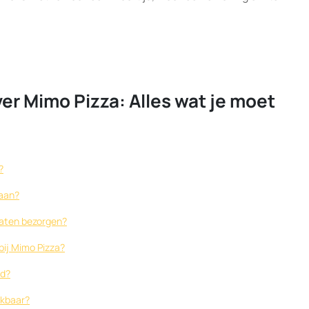
er Mimo Pizza: Alles wat je moet
?
 aan?
 laten bezorgen?
bij Mimo Pizza?
id?
ikbaar?