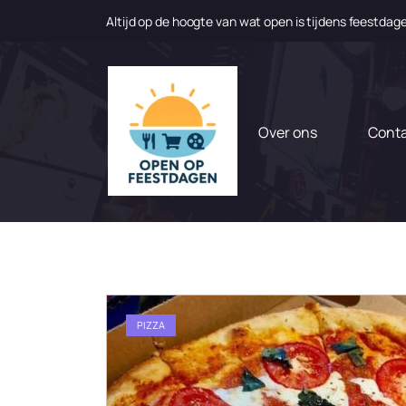
Altijd op de hoogte van wat open is tijdens feestdag
N
a
a
r
d
Over ons
Cont
e
i
n
h
o
u
d
g
a
PIZZA
a
n