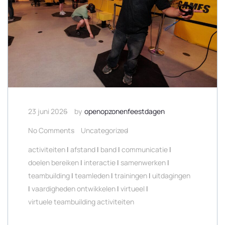
23 juni 2026
by
openopzonenfeestdagen
No Comments
Uncategorized
activiteiten
|
afstand
|
band
|
communicatie
|
doelen bereiken
|
interactie
|
samenwerken
|
teambuilding
|
teamleden
|
trainingen
|
uitdagingen
|
vaardigheden ontwikkelen
|
virtueel
|
virtuele teambuilding activiteiten