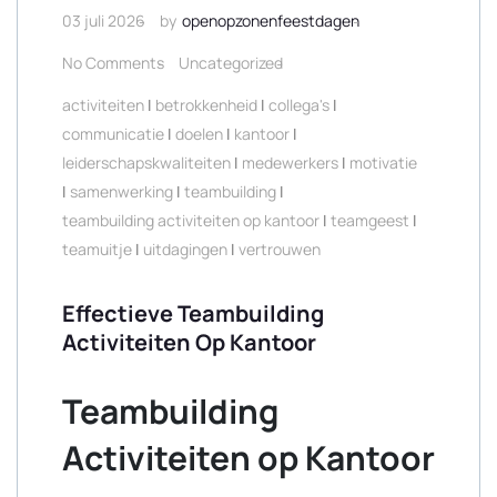
03 juli 2026
by
openopzonenfeestdagen
No Comments
Uncategorized
activiteiten
|
betrokkenheid
|
collega's
|
communicatie
|
doelen
|
kantoor
|
leiderschapskwaliteiten
|
medewerkers
|
motivatie
|
samenwerking
|
teambuilding
|
teambuilding activiteiten op kantoor
|
teamgeest
|
teamuitje
|
uitdagingen
|
vertrouwen
Effectieve Teambuilding
Activiteiten Op Kantoor
Teambuilding
Activiteiten op Kantoor