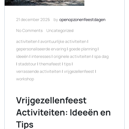
21 december 2025
by
openopzonenfeestdagen
No Comments
Uncategorized
activiteiten
|
avontuurlijke activiteiten
|
gepersonaliseerde ervaring
|
goede planning
|
ideeën
|
interesses
|
originele activiteiten
|
spa dag
|
stadstour
|
themafeest
|
tips
|
verrassende activiteiten
|
vrijgezellenfeest
|
workshop
Vrijgezellenfeest
Activiteiten: Ideeën en
Tips