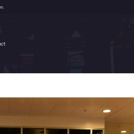
en.
act