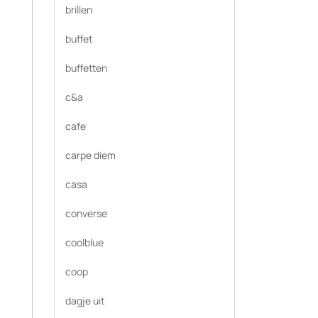
brillen
buffet
buffetten
c&a
cafe
carpe diem
casa
converse
coolblue
coop
dagje uit