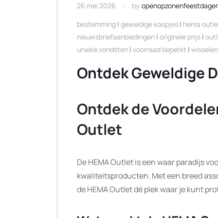
26 mei 2026
by
openopzonenfeestdage
bestemming
|
geweldige koopjes
|
hema outle
nieuwsbriefaanbiedingen
|
originele prijs
|
out
unieke vondsten
|
voorraad beperkt
|
wissele
Ontdek Geweldige D
Ontdek de Voordele
Outlet
De HEMA Outlet is een waar paradijs voo
kwaliteitsproducten. Met een breed asso
de HEMA Outlet dé plek waar je kunt pro