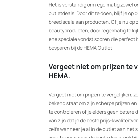
Het is verstandig om regelmatig zowel o
outletdeals. Door dit te doen, blijf je 
breed scala aan producten. Of je nu op 
beautyproducten, door regelmatig te kijk
ene speciale vondst scoren die perfect bi
besparen bij de HEMA Outlet!
Vergeet niet om prijzen te v
HEMA.
Vergeet niet om prijzen te vergelijken, 
bekend staat om zijn scherpe prijzen e
te controleren of je elders geen betere d
van zijn dat je de beste prijs-kwaliteitv
zelfs wanneer je al in de outlet aan het 
zoek te gaan naar de beste deals, ook bi