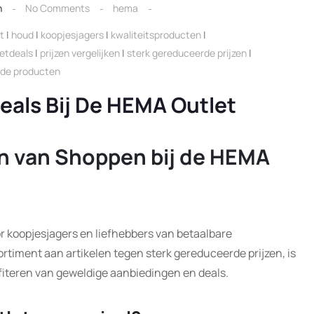
n
No Comments
hema
t
|
houd
|
koopjesjagers
|
kwaliteitsproducten
|
letdeals
|
prijzen vergelijken
|
sterk gereduceerde prijzen
|
nde producten
eals Bij De HEMA Outlet
n van Shoppen bij de HEMA
r koopjesjagers en liefhebbers van betaalbare
rtiment aan artikelen tegen sterk gereduceerde prijzen, is
fiteren van geweldige aanbiedingen en deals.