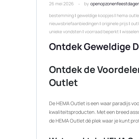
26 mei 2026
by
openopzonenfeestdage
bestemming
|
geweldige koopjes
|
hema outle
nieuwsbriefaanbiedingen
|
originele prijs
|
out
unieke vondsten
|
voorraad beperkt
|
wissele
Ontdek Geweldige D
Ontdek de Voordele
Outlet
De HEMA Outlet is een waar paradijs voo
kwaliteitsproducten. Met een breed asso
de HEMA Outlet dé plek waar je kunt pro