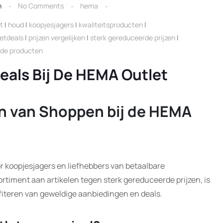
n
No Comments
hema
t
|
houd
|
koopjesjagers
|
kwaliteitsproducten
|
letdeals
|
prijzen vergelijken
|
sterk gereduceerde prijzen
|
nde producten
eals Bij De HEMA Outlet
n van Shoppen bij de HEMA
r koopjesjagers en liefhebbers van betaalbare
rtiment aan artikelen tegen sterk gereduceerde prijzen, is
fiteren van geweldige aanbiedingen en deals.