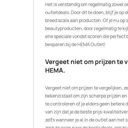
Het is verstandig om regelmatig zowel o
outletdeals. Door dit te doen, blijf je 
breed scala aan producten. Of je nu op 
beautyproducten, door regelmatig te kijk
ene speciale vondst scoren die perfect bi
besparen bij de HEMA Outlet!
Vergeet niet om prijzen te v
HEMA.
Vergeet niet om prijzen te vergelijken, 
bekend staat om zijn scherpe prijzen e
te controleren of je elders geen betere d
van zijn dat je de beste prijs-kwaliteitv
zelfs wanneer je al in de outlet aan het 
zoek te gaan naar de beste deals, ook bi