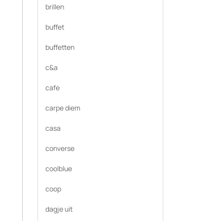
brillen
buffet
buffetten
c&a
cafe
carpe diem
casa
converse
coolblue
coop
dagje uit