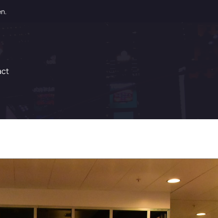
en.
act