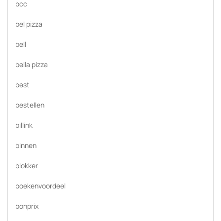
bcc
bel pizza
bell
bella pizza
best
bestellen
billink
binnen
blokker
boekenvoordeel
bonprix