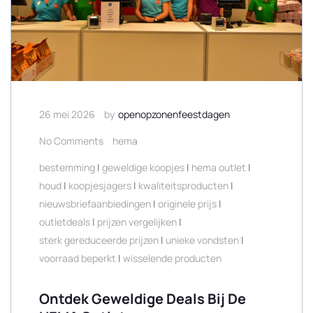
26 mei 2026
by
openopzonenfeestdagen
No Comments
hema
bestemming
|
geweldige koopjes
|
hema outlet
|
houd
|
koopjesjagers
|
kwaliteitsproducten
|
nieuwsbriefaanbiedingen
|
originele prijs
|
outletdeals
|
prijzen vergelijken
|
sterk gereduceerde prijzen
|
unieke vondsten
|
voorraad beperkt
|
wisselende producten
Ontdek Geweldige Deals Bij De