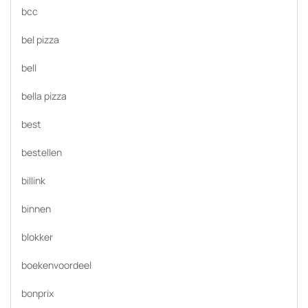
bcc
bel pizza
bell
bella pizza
best
bestellen
billink
binnen
blokker
boekenvoordeel
bonprix