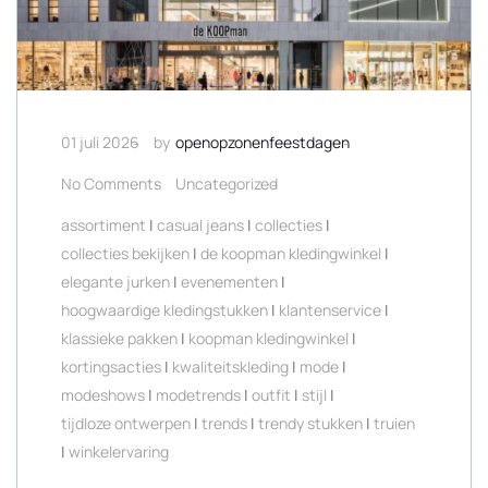
01 juli 2026
by
openopzonenfeestdagen
No Comments
Uncategorized
assortiment
|
casual jeans
|
collecties
|
collecties bekijken
|
de koopman kledingwinkel
|
elegante jurken
|
evenementen
|
hoogwaardige kledingstukken
|
klantenservice
|
klassieke pakken
|
koopman kledingwinkel
|
kortingsacties
|
kwaliteitskleding
|
mode
|
modeshows
|
modetrends
|
outfit
|
stijl
|
tijdloze ontwerpen
|
trends
|
trendy stukken
|
truien
|
winkelervaring