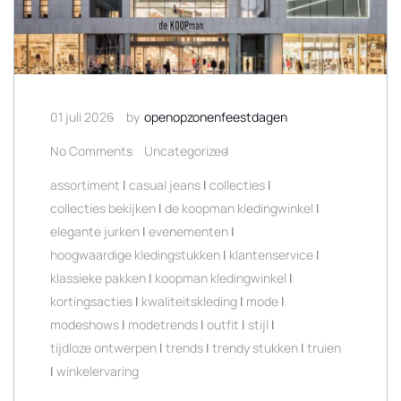
01 juli 2026
by
openopzonenfeestdagen
No Comments
Uncategorized
assortiment
|
casual jeans
|
collecties
|
collecties bekijken
|
de koopman kledingwinkel
|
elegante jurken
|
evenementen
|
hoogwaardige kledingstukken
|
klantenservice
|
klassieke pakken
|
koopman kledingwinkel
|
kortingsacties
|
kwaliteitskleding
|
mode
|
modeshows
|
modetrends
|
outfit
|
stijl
|
tijdloze ontwerpen
|
trends
|
trendy stukken
|
truien
|
winkelervaring