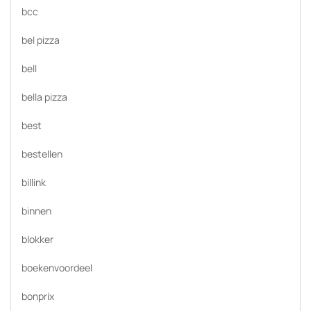
bcc
bel pizza
bell
bella pizza
best
bestellen
billink
binnen
blokker
boekenvoordeel
bonprix