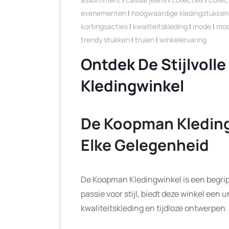
evenementen
|
hoogwaardige kledingstukken
kortingsacties
|
kwaliteitskleding
|
mode
|
mo
trendy stukken
|
truien
|
winkelervaring
Ontdek De Stijlvoll
Kledingwinkel
De Koopman Kledingw
Elke Gelegenheid
De Koopman Kledingwinkel is een begrip
passie voor stijl, biedt deze winkel een 
kwaliteitskleding en tijdloze ontwerpen.