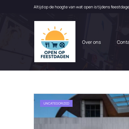
Altijd op de hoogte van wat open is tijdens feestdag
N
a
a
r
d
Over ons
Cont
e
i
n
h
o
u
d
g
a
UNCATEGORIZED
a
n