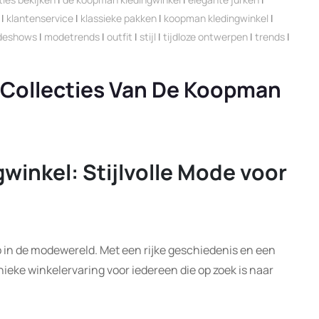
|
klantenservice
|
klassieke pakken
|
koopman kledingwinkel
|
deshows
|
modetrends
|
outfit
|
stijl
|
tijdloze ontwerpen
|
trends
|
e Collecties Van De Koopman
inkel: Stijlvolle Mode voor
 in de modewereld. Met een rijke geschiedenis en een
unieke winkelervaring voor iedereen die op zoek is naar