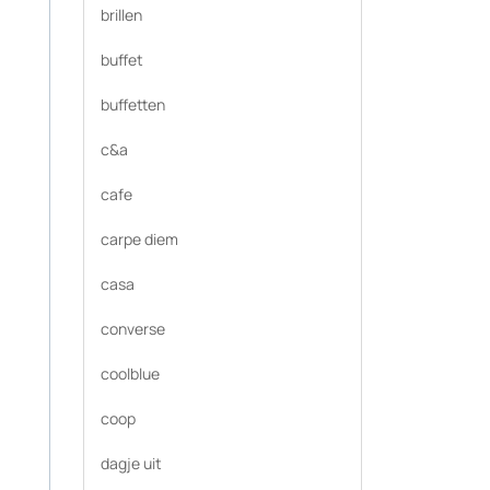
brillen
buffet
buffetten
c&a
cafe
carpe diem
casa
converse
coolblue
coop
dagje uit