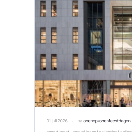
01 juli 2026
by
openopzonenfeestdagen
assortiment
|
casual jeans
|
collecties
|
collec