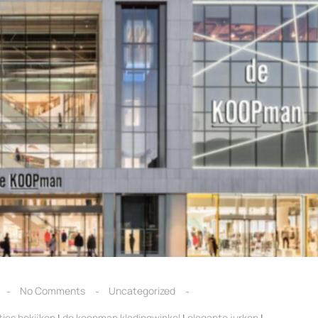
No Comments
Uncategorized
ties bekijken
|
de koopman kledingwinkel
|
elegante jurken
|