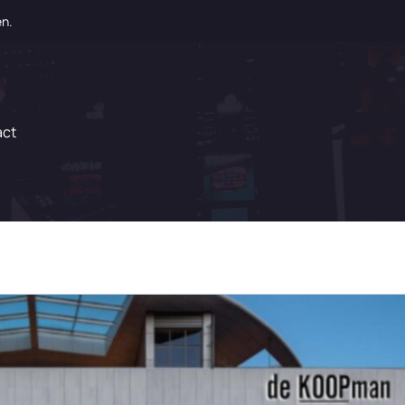
en.
act