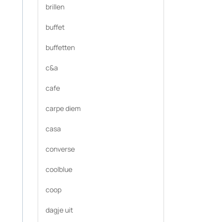
brillen
buffet
buffetten
c&a
cafe
carpe diem
casa
converse
coolblue
coop
dagje uit