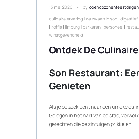
15 mei 2026
by
openopzonenfeestdagen
culinaire ervaring
|
de zwaan in son
|
digestief
|
koffie
|
limburg
|
parkeren
|
personeel
|
resta
winstgevendheid
Ontdek De Culinair
Son Restaurant: Een
Genieten
Als je op zoek bent naar een unieke culi
Gelegen in het hart van de stad, verwel
gerechten die de zintuigen prikkelen.