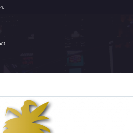
en.
act