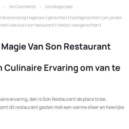
No Comments
Uncategorized
|
dinerervaring
|
eigenaar
|
gerechten
|
hoofdgerechten
|
jan jansen
urant
|
service
|
son restaurant
|
toetje
|
voorgerechten
|
e Magie Van Son Restaurant
 Culinaire Ervaring om van te
naire ervaring, dan is Son Restaurant de place to be.
komt dit restaurant gasten met een warme sfeer en heerlijke