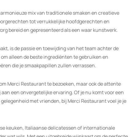
harmonieuze mix van traditionele smaken en creatieve
voorgerechten tot verrukkelijke hoofdgerechten en
zorg bereid en gepresenteerd als een waar kunstwerk.
kt, is de passie en toewijding van het team achter de
om alleen de beste ingrediënten te gebruiken en
ren die je smaakpapillen zullen verrassen.
n om Merci Restaurant te bezoeken, maar ook de attente
 aan een onvergetelijke ervaring. Of je nu komt voor een
e gelegenheid met vrienden, bij Merci Restaurant voel je je
se keuken, Italiaanse delicatessen of internationale
er wat wils. Met een uitgebreide wijnkaart om de perfecte