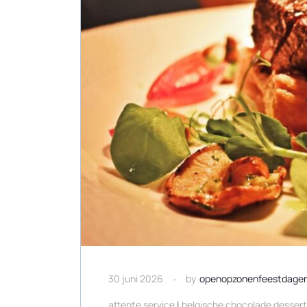
30 juni 2026
by
openopzonenfeestdage
attente service
|
belgische chocolade desser