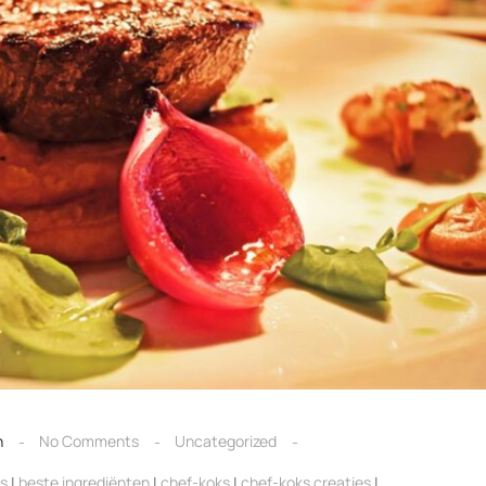
n
No Comments
Uncategorized
ts
|
beste ingrediënten
|
chef-koks
|
chef-koks creaties
|