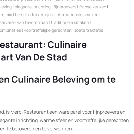
eleving
|
elegante inrichting
|
fijnproevers
|
franse keuken
|
ze mix
|
hemelse lekkernijen
|
internationale smaken
|
serveren van tevoren aan
|
traditionele smaken
|
ombinaties
|
voortreffelijke gerechten
|
zoete traktatie
estaurant: Culinaire
Hart Van De Stad
en Culinaire Beleving om te
d, is Merci Restaurant een ware parel voor fijnproevers en
legante inrichting, warme sfeer en voortreffelijke gerechten
ten te betoveren en te verwennen.