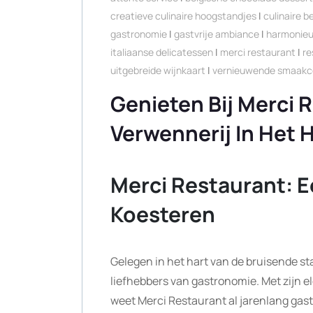
creatieve culinaire hoogstandjes
|
culinaire b
gastronomie
|
gastvrije ambiance
|
harmonieu
italiaanse delicatessen
|
merci restaurant
|
re
uitgebreide wijnkaart
|
vernieuwende smaakc
Genieten Bij Merci R
Verwennerij In Het 
Merci Restaurant: E
Koesteren
Gelegen in het hart van de bruisende sta
liefhebbers van gastronomie. Met zijn e
weet Merci Restaurant al jarenlang gas