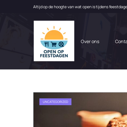
Altijd op de hoogte van wat open is tijdens feestdag
N
a
a
r
d
Over ons
Cont
e
i
n
h
o
u
d
g
a
UNCATEGORIZED
a
n