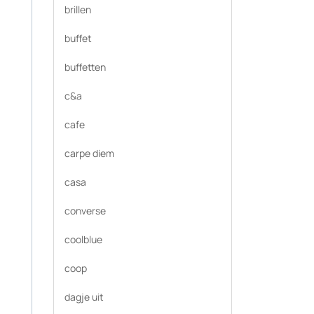
brillen
buffet
buffetten
c&a
cafe
carpe diem
casa
converse
coolblue
coop
dagje uit