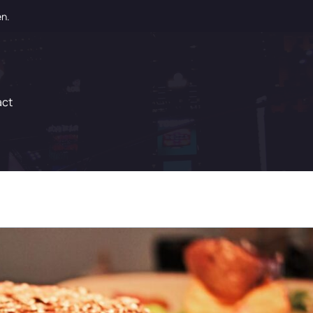
en.
act