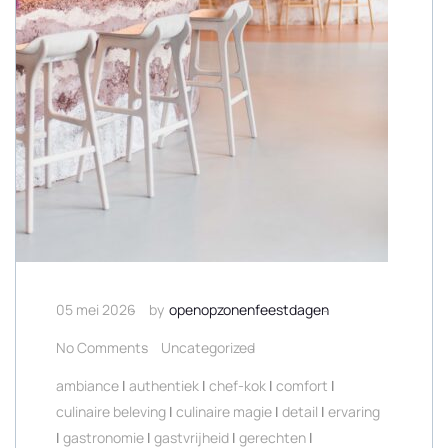
05 mei 2026
by
openopzonenfeestdagen
No Comments
Uncategorized
ambiance
|
authentiek
|
chef-kok
|
comfort
|
culinaire beleving
|
culinaire magie
|
detail
|
ervaring
|
gastronomie
|
gastvrijheid
|
gerechten
|