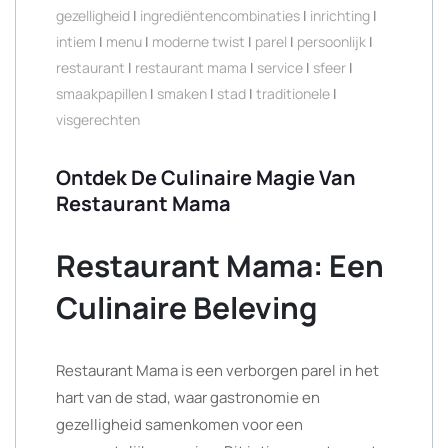
gezelligheid
|
ingrediëntencombinaties
|
inrichting
|
intiem
|
menu
|
moderne twist
|
parel
|
persoonlijk
|
restaurant
|
restaurant mama
|
service
|
sfeer
|
smaakpapillen
|
smaken
|
stad
|
traditionele
|
visgerechten
Ontdek De Culinaire Magie Van
Restaurant Mama
Restaurant Mama: Een
Culinaire Beleving
Restaurant Mama is een verborgen parel in het
hart van de stad, waar gastronomie en
gezelligheid samenkomen voor een