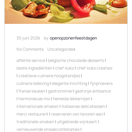
30 juni 2026
by
openopzonenfeestdagen
No Comments
Uncategorized
attente service
|
belgische chocolade desserts
|
beste ingrediënten
|
chef-koks
|
chef-koks creaties
|
creatieve culinaire hoogstandjes
|
culinaire beleving
|
elegante inrichting
|
fijnproevers
|
franse keuken
|
gastronomie
|
gastvrije ambiance
|
harmonieuze mix
|
hemelse lekkernijen
|
internationale smaken
|
italiaanse delicatessen
|
merci restaurant
|
reserveren van tevoren aan
|
traditionele smaken
|
uitgebreide wijnkaart
|
vernieuwende smaakcombinaties
|