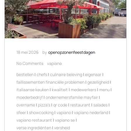
18 mei 2026
by
openopzonenfeestdagen
No Comments
vapiano
bestellen
|
chefs
|
culinaire beleving
|
eigenaar
|
faillissementen financiële problemen
|
gezelligheid
|
italiaanse keuken
|
kwaliteit
|
medewerkers
|
menu
|
moederbedrijf
|
ondernemersfamilie mayfair
|
overname
|
pizza's
|
qr code
|
restaurant
|
salades
|
sfeer
|
showcooking
|
vapiano
|
vapiano nederland
|
vapiano restaurant
|
vapiano se
|
verse ingrediënten
|
versheid