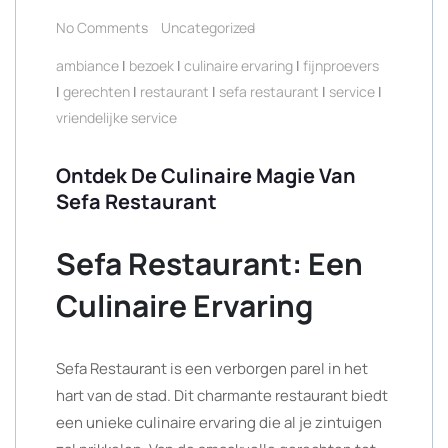
No Comments
Uncategorized
ambiance
|
bezoek
|
culinaire ervaring
|
fijnproevers
|
gerechten
|
restaurant
|
sefa restaurant
|
service
|
vriendelijke service
Ontdek De Culinaire Magie Van
Sefa Restaurant
Sefa Restaurant: Een
Culinaire Ervaring
Sefa Restaurant is een verborgen parel in het
hart van de stad. Dit charmante restaurant biedt
een unieke culinaire ervaring die al je zintuigen