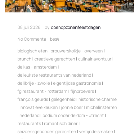
08 juli 2026
by
openopzonenfeestdagen
No Comments
best
biologisch eten
|
brouwerskolkje - overveen
|
brunch
|
creatieve gerechten
|
culinair avontuur
|
de kas - amsterdam
|
de leukste restaurants van nederland
|
de librije - zwolle
|
eigentijdse gastronomie
|
fg restaurant - rotterdam
|
fijnproevers
|
françois geurds
|
gelegenheid
|
historische charme
|
innovatieve keuken
|
jonnie boer
|
michelinsterren
|
nederland
|
podium onder de dom - utrecht
|
restaurants
|
romantisch diner
|
seizoensgebonden gerechten
|
verfijnde smaken
|