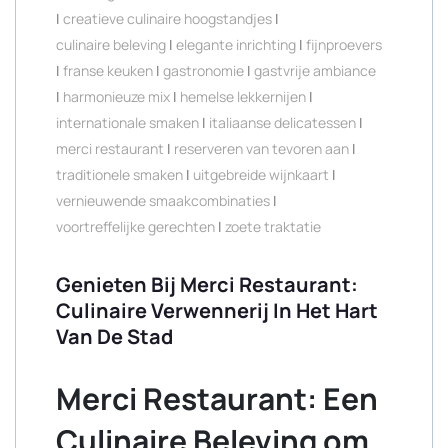
|
creatieve culinaire hoogstandjes
|
culinaire beleving
|
elegante inrichting
|
fijnproevers
|
franse keuken
|
gastronomie
|
gastvrije ambiance
|
harmonieuze mix
|
hemelse lekkernijen
|
internationale smaken
|
italiaanse delicatessen
|
merci restaurant
|
reserveren van tevoren aan
|
traditionele smaken
|
uitgebreide wijnkaart
|
vernieuwende smaakcombinaties
|
voortreffelijke gerechten
|
zoete traktatie
Genieten Bij Merci Restaurant:
Culinaire Verwennerij In Het Hart
Van De Stad
Merci Restaurant: Een
Culinaire Beleving om