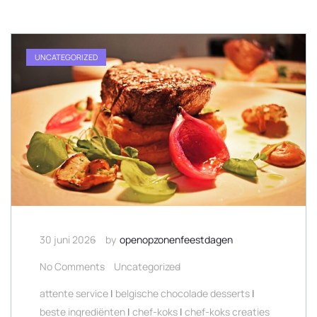
UNCATEGORIZED
30 juni 2026
by
openopzonenfeestdagen
No Comments
Uncategorized
attente service
|
belgische chocolade desserts
|
beste ingrediënten
|
chef-koks
|
chef-koks creaties