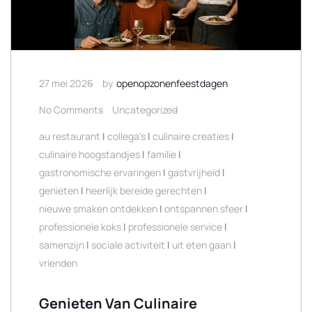
27 mei 2026
by
openopzonenfeestdagen
No Comments
Uncategorized
au restaurant
|
collega's
|
culinaire creaties
|
culinaire hoogstandjes
|
familie
|
gastronomische ervaringen
|
gastvrijheid
|
genieten
|
heerlijk bereide gerechten
|
nieuwe smaken ontdekken
|
ontspannen sfeer
|
professionele koks
|
professionele service
|
samenzijn
|
sociale activiteit
|
uit eten gaan
|
vrienden
Genieten Van Culinaire