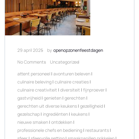
29 april 2025
by
openopzonenfeestdagen
No Comments
Uncategorized
attent personeel
|
avonturen beleven
|
culinaire beleving
|
culinaire creaties
|
culinaire creativiteit
|
diversiteit
|
fijnproever
|
gastvrijheid
|
genieten
|
gerechten
|
gerechten uit diverse keukens
|
gezelligheid
|
gezelschap
|
ingrediënten
|
keukens
|
nieuwe smaken
|
ontdekken
|
professionele chefs en bediening
|
restaurants
|
sfeer
|
sfeervolle setting
|
smaakpapillen prikkelen
|