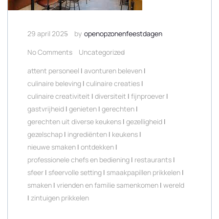
29 april 2025
by
openopzonenfeestdagen
No Comments
Uncategorized
attent personeel
|
avonturen beleven
|
culinaire beleving
|
culinaire creaties
|
culinaire creativiteit
|
diversiteit
|
fijnproever
|
gastvrijheid
|
genieten
|
gerechten
|
gerechten uit diverse keukens
|
gezelligheid
|
gezelschap
|
ingrediënten
|
keukens
|
nieuwe smaken
|
ontdekken
|
professionele chefs en bediening
|
restaurants
|
sfeer
|
sfeervolle setting
|
smaakpapillen prikkelen
|
smaken
|
vrienden en familie samenkomen
|
wereld
|
zintuigen prikkelen