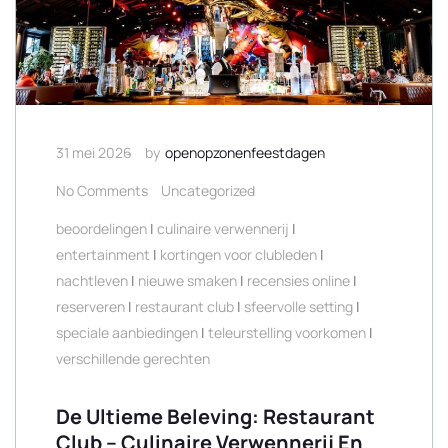
31 mei 2026
by
openopzonenfeestdagen
No Comments
Uncategorized
beoordelingen
|
culinaire verwennerij
|
entertainment
|
kortingen voor clubleden
|
nachtleven
|
nieuwe smaken
|
recensies online
|
reserveren
|
restaurant club
|
sfeervolle setting
|
speciale aanbiedingen
|
teleurstelling voorkomen
|
verschillende gerechten
De Ultieme Beleving: Restaurant
Club – Culinaire Verwennerij En