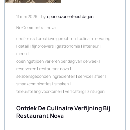
11 mei 2026
by
openopzonenfeestdagen
No Comments
nova
chef-koks
|
creatieve gerechten
|
culinaire ervaring
|
detail
|
fijnproevers
|
gastronomie
|
interieur
|
menu
|
openingstijden variëren per dag van de week
|
reserveren
|
restaurant nova
|
seizoensgebonden ingrediënten
|
service
|
sfeer
|
smaakcombinaties
|
smaken
|
teleurstelling voorkomen
|
verlichting
|
zintuigen
Ontdek De Culinaire Verfijning Bij
Restaurant Nova