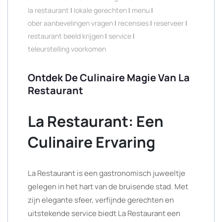
la restaurant
|
lokale gerechten
|
menu
|
ober aanbevelingen vragen
|
recensies
|
reserveer
|
restaurant beeld krijgen
|
service
|
teleurstelling voorkomen
Ontdek De Culinaire Magie Van La
Restaurant
La Restaurant: Een
Culinaire Ervaring
La Restaurant is een gastronomisch juweeltje
gelegen in het hart van de bruisende stad. Met
zijn elegante sfeer, verfijnde gerechten en
uitstekende service biedt La Restaurant een