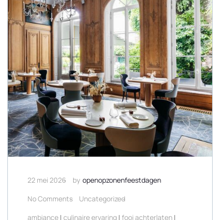
22 mei 2026
by
openopzonenfeestdagen
No Comments
Uncategorized
ambiance
|
culinaire ervaring
|
fooi achterlaten
|