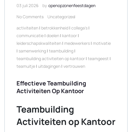
03 juli 2026
by
openopzonenfeestdagen
No Comments
Uncategorized
activiteiten
|
betrokkenheid
|
collega's
|
communicatie
|
doelen
|
kantoor
|
leiderschapskwaliteiten
|
medewerkers
|
motivatie
|
samenwerking
|
teambuilding
|
teambuilding activiteiten op kantoor
|
teamgeest
|
teamuitje
|
uitdagingen
|
vertrouwen
Effectieve Teambuilding
Activiteiten Op Kantoor
Teambuilding
Activiteiten op Kantoor