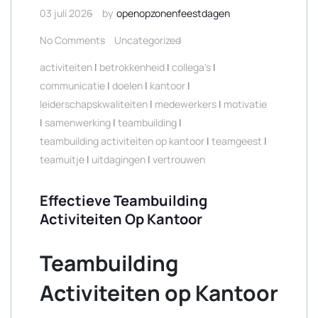
03 juli 2026
by
openopzonenfeestdagen
No Comments
Uncategorized
activiteiten
|
betrokkenheid
|
collega's
|
communicatie
|
doelen
|
kantoor
|
leiderschapskwaliteiten
|
medewerkers
|
motivatie
|
samenwerking
|
teambuilding
|
teambuilding activiteiten op kantoor
|
teamgeest
|
teamuitje
|
uitdagingen
|
vertrouwen
Effectieve Teambuilding
Activiteiten Op Kantoor
Teambuilding
Activiteiten op Kantoor