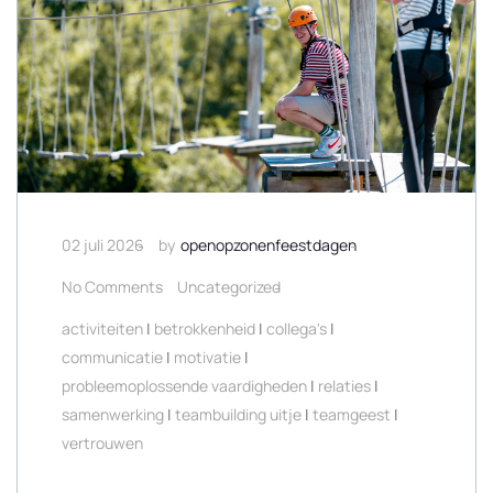
02 juli 2026
by
openopzonenfeestdagen
No Comments
Uncategorized
activiteiten
|
betrokkenheid
|
collega's
|
communicatie
|
motivatie
|
probleemoplossende vaardigheden
|
relaties
|
samenwerking
|
teambuilding uitje
|
teamgeest
|
vertrouwen