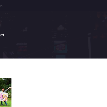
en.
act