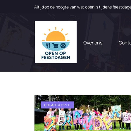
Altijd op de hoogte van wat open is tijdens feestdag
N
a
a
r
d
Over ons
Cont
e
i
n
h
o
u
d
g
a
UNCATEGORIZED
a
n