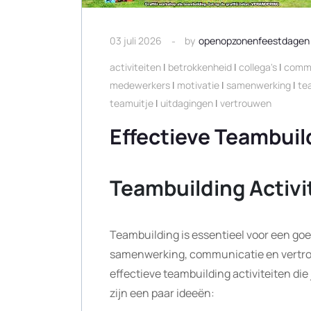
03 juli 2026
by
openopzonenfeestdagen
activiteiten
|
betrokkenheid
|
collega's
|
commu
medewerkers
|
motivatie
|
samenwerking
|
te
teamuitje
|
uitdagingen
|
vertrouwen
Effectieve Teambuil
Teambuilding Activi
Teambuilding is essentieel voor een go
samenwerking, communicatie en vertrouw
effectieve teambuilding activiteiten di
zijn een paar ideeën: