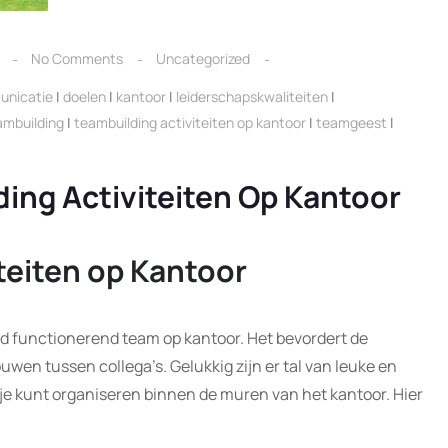
No Comments
Uncategorized
nicatie
|
doelen
|
kantoor
|
leiderschapskwaliteiten
|
ambuilding
|
teambuilding activiteiten op kantoor
|
teamgeest
|
ding Activiteiten Op Kantoor
teiten op Kantoor
ed functionerend team op kantoor. Het bevordert de
en tussen collega’s. Gelukkig zijn er tal van leuke en
e je kunt organiseren binnen de muren van het kantoor. Hier