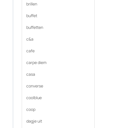
brillen
buffet
buffetten
c&a
cafe
carpe diem
casa
converse
coolblue
coop
dagje uit